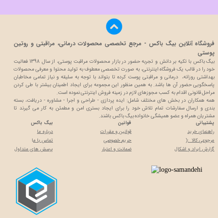
فروشگاه آنلاین بیگ باکس - مرجع تخصصی محصولات درمانی، مراقبتی و روتین
پوستی
بیگ باکس با تکیه بر دانش و تجربه حضور در بازار محصولات مراقبت پوستی، از سال 1398 فعالیت
خود را در قالب یک فروشگاه اینترنتی، به صورت تخصصی معطوف به تولید محتوا و معرفی محصولات
بهداشتی روزانه، درمانی و مراقبتی پوست کرده تا بتواند با توجه به سلیقه و نیاز تمامی مخاطبان
پاسخگویی حضور آن ها باشد. به همین منظور این مجموعه برای ایجاد اطمینان بیشتر با
طی کردن
مراحل قانونی اقدام به کسب مجوزهای لازم در زمینه فروش اینترنتی نموده است.
همه همکاران در بخش های مختلف شامل: ایده پردازی - طراحی و اجرا - مشاوره - دریافت، بسته
بندی و ارسال سفارشات تمام تلاش خود را برای ایجاد بستری امن و مطمئن به کار می گیرند تا
مشتریان همراه و عضو همیشگی خانواده بیگ باکس باشند.
پشتیبانی
قوانین
بیگ باکس
راهنمای خرید
قوانین و مقررات
درباره ما
مرجوعی کالا :(
حریم خصوصی
تماس با م
ا
گزارش ایراد و اشکال
ضمانت و اعتبار
پرسش های متداول