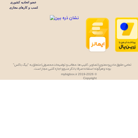
تمامی حقوق مادی و معنوی (تصاویر، کلیپ ها، مطالب و توضیحات محصولی) متعلق به "بیگ باکس"
بوده و هرگونه استفاده صرفا با ذکر منبع و اجازه کتبی مجاز است.
mybigbox.ir 2019-2026 ©
Copyright