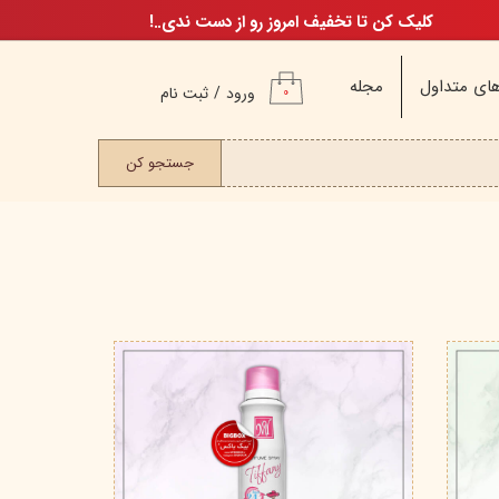
کلیک کن تا تخفیف امروز رو از دست ندی..!
ای متداول
مجله
ورود
/
ثبت نام
۰
حساب کاربری من
ت مو
جستجو کن
تغییر گذر واژه
سفارشات
خروج از حساب
کاربری
م
ن
ن
اگ