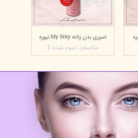
اسپری بدن زنانه My Way نیوره
متاسفم، تموم شده :(