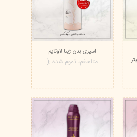
V
اسپری بدن ژینا لاوتایم
متاسفم، تموم شده :(