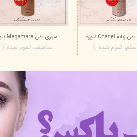
نانه Chanel نیوره
اسپری بدن Megamare نیوره
سفم، تموم شده :(
متاسفم، تموم شده :(