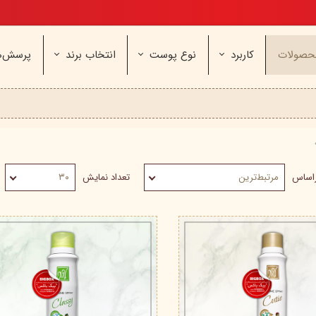
تخفیف ویژه، برای مامان خوشگلم
حصولات
کاربرد
نوع پوست
انتخاب برند
پرسش‌ه
ناژه
عطر و اسپری
خشک و حساس
مای
آرایشی
معمولی و نرمال
وچه
مراقب
نیوره
عطر - ادکلن
بیول
ایپک
شون
اسپری بدن
آردن
ثمین
سریتا
بادی میست
آمبرلا
آتوپیا
راساس
مرتبط‌ترین
تعداد نمایش
۳۰
ویتابلا
دئودرانت - مام
سینره
پنکاف
فولیکا
سیلکر
دلفین
مهرونا
سی‌گل
نئودر
نو‌ آکنه
ویتالیر
راکوت
یونی لد
هرمودر
کاسپی
دکتر ژیلا
اسکین‌کد
دئودر