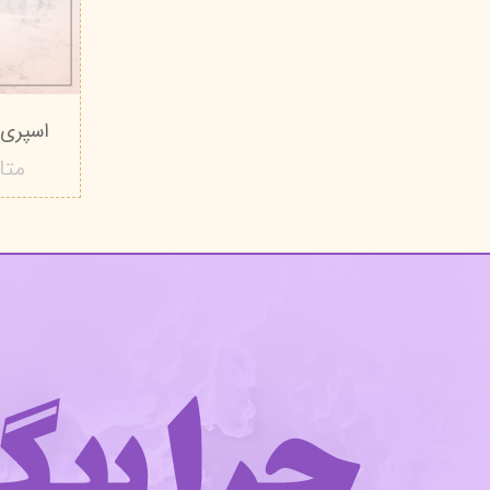
اسپری بدن ز
متا