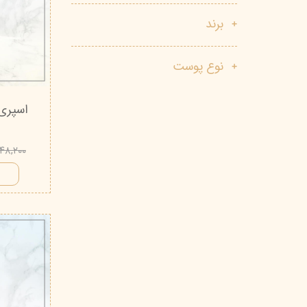
پاک دارو
مراقبت چشم
برند
آر یو آکی
شوینده صورت
نوع پوست
دیپ سنس
ضد جوش و آکنه
لاکچری کوین
ضد قارچ و باکتری
اسپری 
آبرسان و مرطوب کننده
۵۴۸,۲۰۰ توم
ا