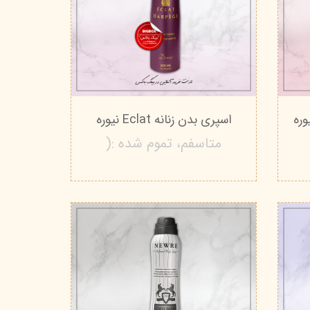
اسپری بدن زنانه Eclat نیوره
متاسفم، تموم شده :(