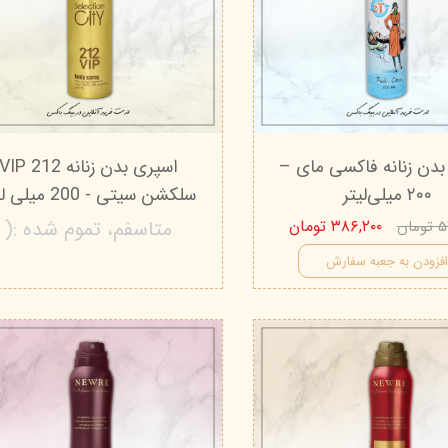
بدن زنانه فاکسی مای –
اسپری بدن زنانه 212 IP
۲۰۰ میلی‌لیتر
سلکشن سیتی - 200 میلی‌ لیتر
۳۸۶,۲۰۰ تومان
متاسفم، تموم شده :(
ان
فزودن به جعبه سفارش