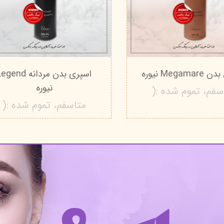
Megam نیوره
اسپری بدن مردانه gend
نیوره
سفم، تموم شده :(
متاسفم، تموم شده :(