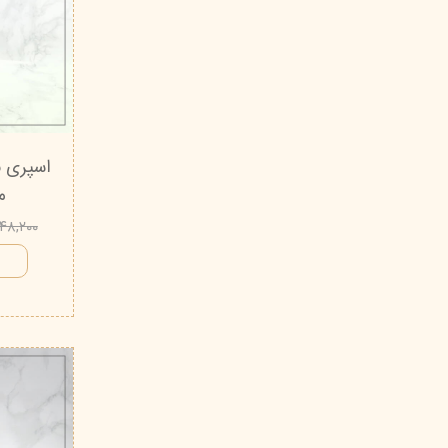
اسپری ب
من 
۵۴۸,۲۰۰ توم
ا