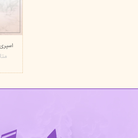
اسپری بدن are
متا