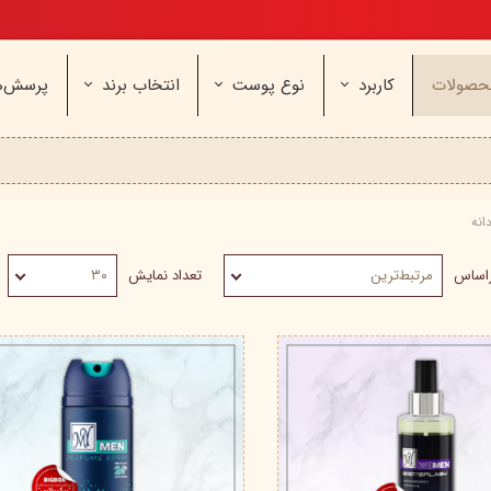
تخفیف ویژه، برای مامان خوشگلم
حصولات
کاربرد
نوع پوست
انتخاب برند
پرسش‌ه
ناژه
عطر و اسپری
خشک و حساس
مای
آرایشی
معمولی و نرمال
وچه
مراقب
نیوره
عطر - ادکلن
بیول
ایپک
انه
شون
اسپری بدن
آردن
ثمین
سریتا
بادی میست
آمبرلا
آتوپیا
راساس
مرتبط‌ترین
تعداد نمایش
۳۰
ویتابلا
دئودرانت - مام
سینره
پنکاف
فولیکا
سیلکر
دلفین
مهرونا
سی‌گل
نئودر
نو‌ آکنه
ویتالیر
راکوت
یونی لد
هرمودر
کاسپی
دکتر ژیلا
اسکین‌کد
دئودر