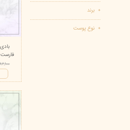
پاک دارو
مراقبت چشم
برند
آر یو آکی
شوینده صورت
نوع پوست
دیپ سنس
ضد جوش و آکنه
لاکچری کوین
ضد قارچ و باکتری
بادی
آبرسان و مرطوب کننده
فارست مای من
۵۸۲,۱۰۰ تو
ا