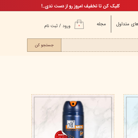
کلیک کن تا تخفیف امروز رو از دست ندی..!
ای متداول
مجله
ورود
/
ثبت نام
۰
حساب کاربری من
ت مو
جستجو کن
تغییر گذر واژه
سفارشات
خروج از حساب
کاربری
م
ن
ن
اگ