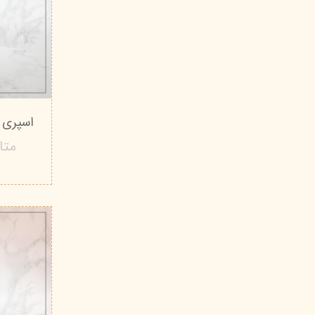
اسپری بدن  Guilty
متا