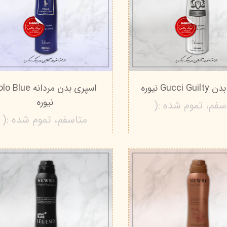
Gucci نیوره
اسپری بدن مردانه Blue
نیوره
سفم، تموم شده :(
متاسفم، تموم شده :(