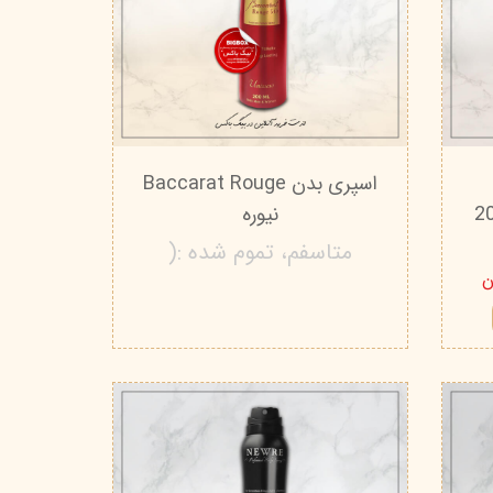
اسپری بدن Baccarat Rouge
شن سیتی - 200
نیوره
متاسفم، تموم شده :(