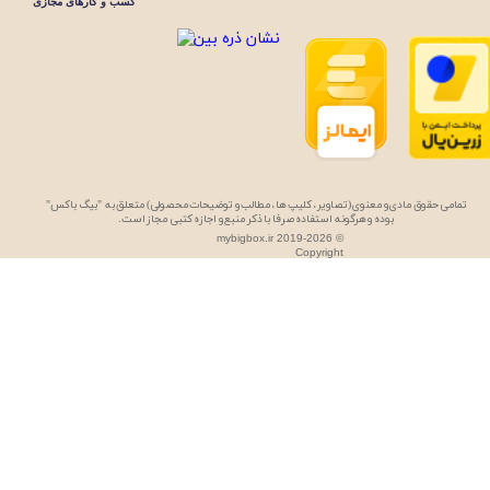
تمامی حقوق مادی و معنوی (تصاویر، کلیپ ها، مطالب و توضیحات محصولی) متعلق به "بیگ باکس"
بوده و هرگونه استفاده صرفا با ذکر منبع و اجازه کتبی مجاز است.
mybigbox.ir 2019-2026 ©
Copyright