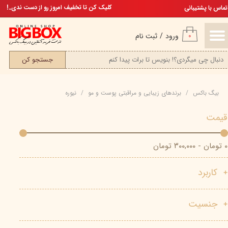
تخفیف ویژه، برای مامان خوشگلم
کلیک کن تا تخفیف امروز رو از دست ندی..!
تماس با پشتیبانی
حساب کاربری من
ورود
/
ثبت نام
۰
تغییر گذر واژه
جستجو کن
سفارشات
بیگ باکس
برند‌های زیبایی و مراقبتی پوست و مو
نیوره
خروج از حساب کاربری
قیمت
۰ تومان - ۳۰۰,۰۰۰ تومان
کاربرد
جنسیت