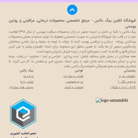
فروشگاه آنلاین بیگ باکس - مرجع تخصصی محصولات درمانی، مراقبتی و روتین
پوستی
بیگ باکس با تکیه بر دانش و تجربه حضور در بازار محصولات مراقبت پوستی، از سال 1398 فعالیت
خود را در قالب یک فروشگاه اینترنتی، به صورت تخصصی معطوف به تولید محتوا و معرفی محصولات
بهداشتی روزانه، درمانی و مراقبتی پوست کرده تا بتواند با توجه به سلیقه و نیاز تمامی مخاطبان
پاسخگویی حضور آن ها باشد. به همین منظور این مجموعه برای ایجاد اطمینان بیشتر با
طی کردن
مراحل قانونی اقدام به کسب مجوزهای لازم در زمینه فروش اینترنتی نموده است.
همه همکاران در بخش های مختلف شامل: ایده پردازی - طراحی و اجرا - مشاوره - دریافت، بسته
بندی و ارسال سفارشات تمام تلاش خود را برای ایجاد بستری امن و مطمئن به کار می گیرند تا
مشتریان همراه و عضو همیشگی خانواده بیگ باکس باشند.
پشتیبانی
قوانین
بیگ باکس
راهنمای خرید
قوانین و مقررات
درباره ما
مرجوعی کالا :(
حریم خصوصی
تماس با م
ا
گزارش ایراد و اشکال
ضمانت و اعتبار
پرسش های متداول