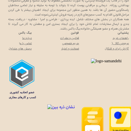
خود را در قالب یک فروشگاه اینترنتی، به صورت تخصصی معطوف به تولید محتوا و معرفی محصولات
بهداشتی روزانه، درمانی و مراقبتی پوست کرده تا بتواند با توجه به سلیقه و نیاز تمامی مخاطبان
پاسخگویی حضور آن ها باشد. به همین منظور این مجموعه برای ایجاد اطمینان بیشتر با
طی کردن
مراحل قانونی اقدام به کسب مجوزهای لازم در زمینه فروش اینترنتی نموده است.
همه همکاران در بخش های مختلف شامل: ایده پردازی - طراحی و اجرا - مشاوره - دریافت، بسته
بندی و ارسال سفارشات تمام تلاش خود را برای ایجاد بستری امن و مطمئن به کار می گیرند تا
مشتریان همراه و عضو همیشگی خانواده بیگ باکس باشند.
پشتیبانی
قوانین
بیگ باکس
راهنمای خرید
قوانین و مقررات
درباره ما
مرجوعی کالا :(
حریم خصوصی
تماس با م
ا
گزارش ایراد و اشکال
ضمانت و اعتبار
پرسش های متداول