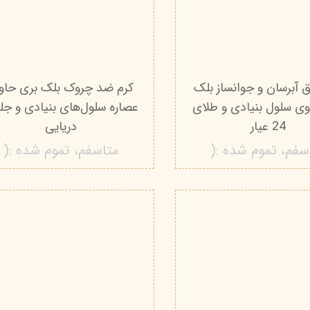
 آبرسان و جوانساز بلک
کرم ضد چروک بلک بری حاو
وی سلول بنیادی و طلای
عصاره سلول‌های بنیادی و ج
24 عیار
دریایی
سفم، تموم شده :(
متاسفم، تموم شده :(