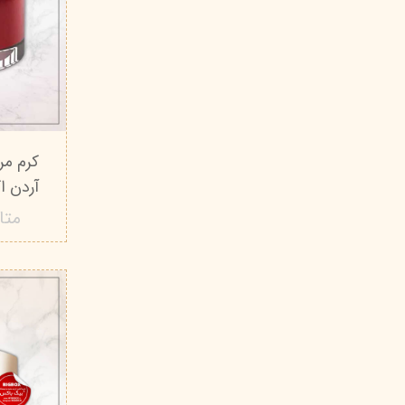
کرم مر
آردن اکسپرت
متا