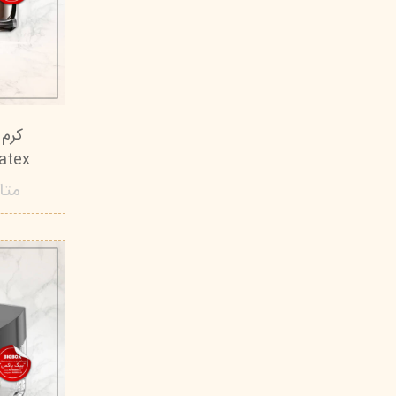
کرم 
Matex پرایم - 15 م
متا