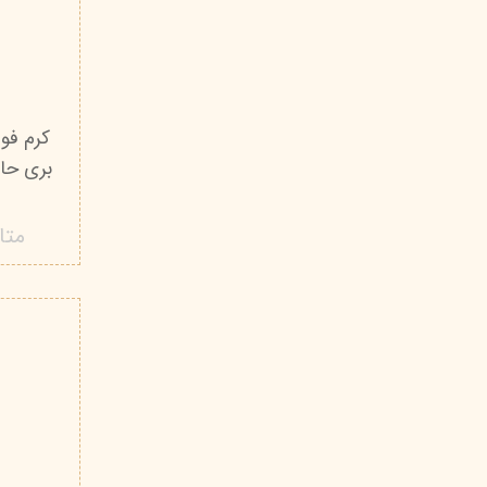
کرم فوق
بری حا
متا