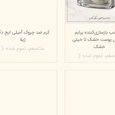
ب بازسازی‌کننده پرایم
کرم ضد چروک آمیلی ایج دک
 پوست خشک تا خیلی
ژیلا
خشک
متاسفم، تموم شده :(
سفم، تموم شده :(