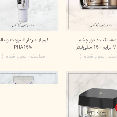
سفت‌کننده دور چشم
کرم لایه‌بردار تایم‌ویت ویتالی
یلی‌لیتر
PHA15%
سفم، تموم شده :(
متاسفم، تموم شده :(