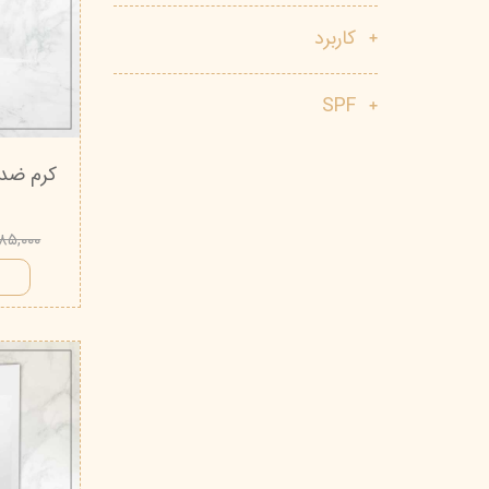
پاک دارو
مراقبت چشم
کاربرد
آر یو آکی
شوینده صورت
SPF
دیپ سنس
ضد جوش و آکنه
لاکچری کوین
ضد قارچ و باکتری
آبرسان و مرطوب کننده
۶۸۵,۰۰۰ توم
ا