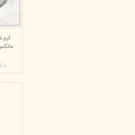
کرم ش
ماتکس
متا