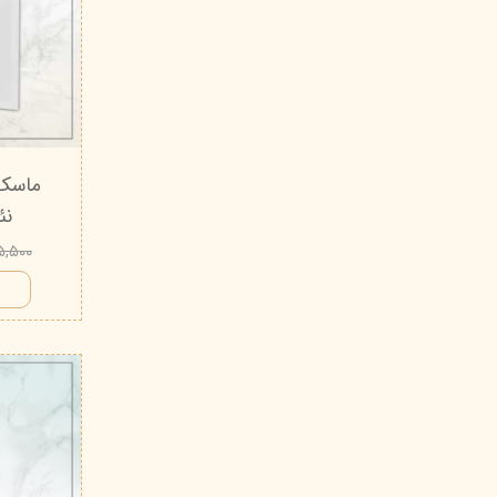
ماسک 
نئ
۵۵,۵۰۰ تو
ا