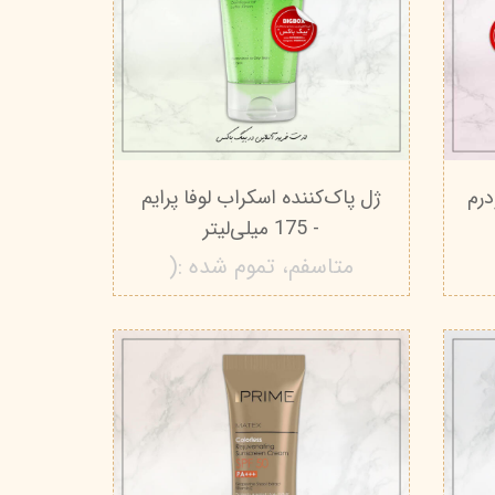
درم
ژل پاک‌کننده اسکراب لوفا پرایم
- 175 میلی‌لیتر
متاسفم، تموم شده :(