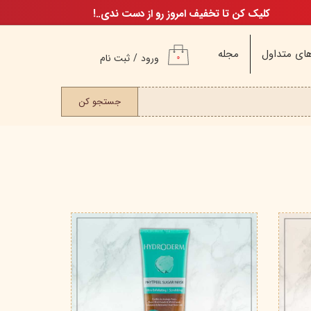
کلیک کن تا تخفیف امروز رو از دست ندی..!
ای متداول
مجله
ورود
/
ثبت نام
۰
حساب کاربری من
ت مو
جستجو کن
تغییر گذر واژه
سفارشات
خروج از حساب
کاربری
م
ن
ن
اگ