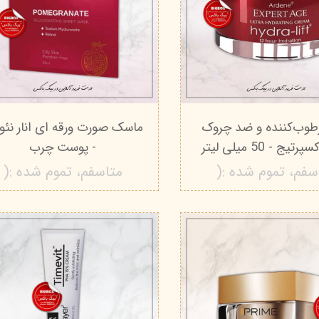
طوب‌کننده و ضد چروک
ماسک صورت ورقه ای انار نئو
یج - 50 میلی لیتر
- پوست چرب
سفم، تموم شده :(
متاسفم، تموم شده :(