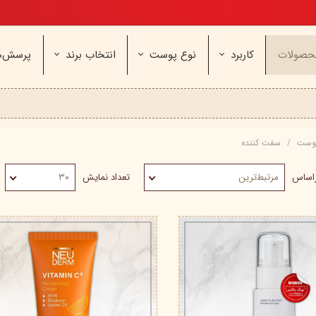
تخفیف ویژه، برای مامان خوشگلم
حصولات
کاربرد
نوع پوست
انتخاب برند
پرسش‌ه
ناژه
عطر و اسپری
خشک و حساس
مای
آرایشی
معمولی و نرمال
وچه
مراقب
نیوره
عطر - ادکلن
بیول
ایپک
پوست
سفت کننده
شون
اسپری بدن
آردن
ثمین
سریتا
بادی میست
آمبرلا
آتوپیا
راساس
مرتبط‌ترین
تعداد نمایش
۳۰
ویتابلا
دئودرانت - مام
سینره
پنکاف
فولیکا
سیلکر
دلفین
مهرونا
سی‌گل
نئودر
نو‌ آکنه
ویتالیر
راکوت
یونی لد
هرمودر
کاسپی
دکتر ژیلا
اسکین‌کد
دئودر