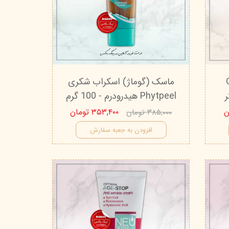
تیج
شاین
 اسکین
ده ویتامین C
ماسک (گوماژ) اسکراب شکری
Phytpeel هیدرودرم - 100 گرم
۳۵۳,۴۰۰ تومان
۳۸۵,۰۰۰ تومان
افزودن به جعبه سفارش