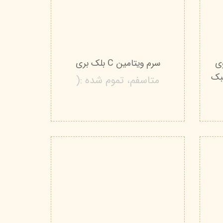
ی
سرم ویتامین C بلک بری
لبک
متاسفم، تموم شده :(