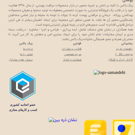
پوستی
بیگ باکس با تکیه بر دانش و تجربه حضور در بازار محصولات مراقبت پوستی، از سال 1398 فعالیت
خود را در قالب یک فروشگاه اینترنتی، به صورت تخصصی معطوف به تولید محتوا و معرفی محصولات
بهداشتی روزانه، درمانی و مراقبتی پوست کرده تا بتواند با توجه به سلیقه و نیاز تمامی مخاطبان
پاسخگویی حضور آن ها باشد. به همین منظور این مجموعه برای ایجاد اطمینان بیشتر با
طی کردن
مراحل قانونی اقدام به کسب مجوزهای لازم در زمینه فروش اینترنتی نموده است.
همه همکاران در بخش های مختلف شامل: ایده پردازی - طراحی و اجرا - مشاوره - دریافت، بسته
بندی و ارسال سفارشات تمام تلاش خود را برای ایجاد بستری امن و مطمئن به کار می گیرند تا
مشتریان همراه و عضو همیشگی خانواده بیگ باکس باشند.
پشتیبانی
قوانین
بیگ باکس
راهنمای خرید
قوانین و مقررات
درباره ما
مرجوعی کالا :(
حریم خصوصی
تماس با م
ا
گزارش ایراد و اشکال
ضمانت و اعتبار
پرسش های متداول