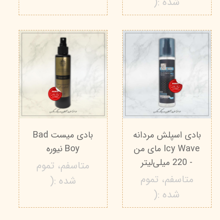
شده :(
بادی اسپلش مردانه
بادی میست Bad
Icy Wave مای من
Boy نیوره
- 220 میلی‌لیتر
متاسفم، تموم
متاسفم، تموم
شده :(
شده :(