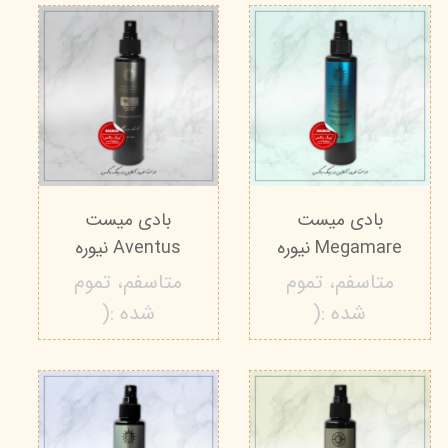
بادی میست
بادی میست
Megamare نیوره
Aventus نیوره
متاسفم، تموم
متاسفم، تموم
شده :(
شده :(