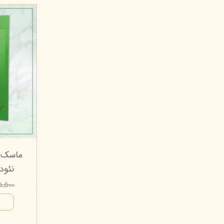
ماسک ص
نئود
۵۵,۵۰۰ تو
ا