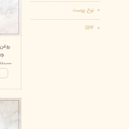
پاک دارو
مراقبت چشم
نوع پوست
آر یو آکی
شوینده صورت
SPF
دیپ سنس
ضد جوش و آکنه
لاکچری کوین
ضد قارچ و باکتری
روغن 
آبرسان و مرطوب کننده
ویتاب
۱,۹۸۰,۰۰۰ تو
ا