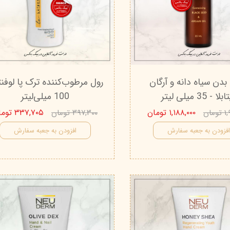
درمالیفت
میکاپ رز
اکسپر
هیدرودرم
شال کوین
اوک 
یونی‌ سنس
سون کوئین
ساین
سلکشن سیتی
بدن سیاه دانه و آرگان
رول مرطوب‌کننده ترک پا لوفنت
لا - 35 میلی لیتر
100 میلی‌لیتر
۱,۱۸۸,۰۰۰ تومان
۳۳۷,۷۰۵ تومان
مان
۳۹۷,۳۰۰ تومان
فزودن به جعبه سفارش
افزودن به جعبه سفارش