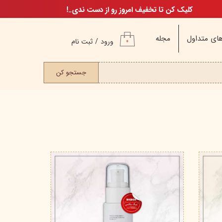
کلیک کن تا تخفیف امروز رو از دست ندی..!
ای متداول
مجله
ورود
/
ثبت نام
۰
حساب کاربری من
ت مو
جستجو کن
تغییر گذر واژه
سفارشات
خروج از حساب
کاربری
م
ن
ن
اگ