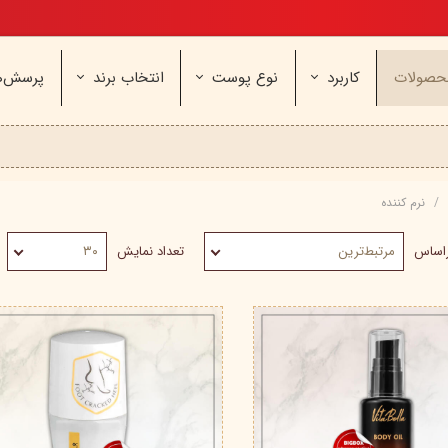
تخفیف ویژه، برای مامان خوشگلم
حصولات
کاربرد
نوع پوست
انتخاب برند
پرسش‌ه
ناژه
عطر و اسپری
خشک و حساس
مای
آرایشی
معمولی و نرمال
وچه
مراقب
نیوره
عطر - ادکلن
بیول
ایپک
نرم کننده
شون
اسپری بدن
آردن
ثمین
سریتا
بادی میست
آمبرلا
آتوپیا
راساس
مرتبط‌ترین
تعداد نمایش
۳۰
ویتابلا
دئودرانت - مام
سینره
پنکاف
فولیکا
سیلکر
دلفین
مهرونا
سی‌گل
نئودر
نو‌ آکنه
ویتالیر
راکوت
یونی لد
هرمودر
کاسپی
دکتر ژیلا
اسکین‌کد
دئودر