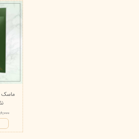
ماسک ص
نئ
۷۸,۰۰۰ توم
ا