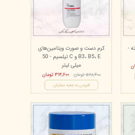
تیج
شاین
 اسکین
ه -
کرم دست و صورت ویتامین‌های
B3، B5، E و C تیلسیم - 50
میلی‌ لیتر
۳۱۴,۶۰۰ تومان
۵۷۸,۴۰۰ تومان
افزودن به جعبه سفارش