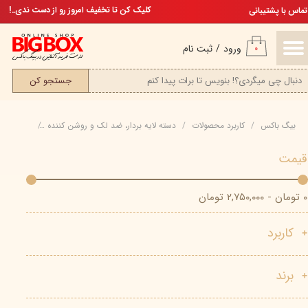
تخفیف ویژه، برای مامان خوشگلم
کلیک کن تا تخفیف امروز رو از دست ندی..!
تماس با پشتیبانی
حساب کاربری من
ورود
/
ثبت نام
۰
تغییر گذر واژه
جستجو کن
سفارشات
بیگ باکس
کاربرد محصولات
دسته لایه بردار، ضد لک و روشن کننده
لایه بردار
خروج از حساب کاربری
قیمت
۰ تومان - ۲,۷۵۰,۰۰۰ تومان
کاربرد
برند