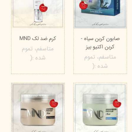
صابون کربن سیاه -
کرم ضد لک MND
کربن اکتیو بیز
متاسفم، تموم
متاسفم، تموم
شده :(
شده :(