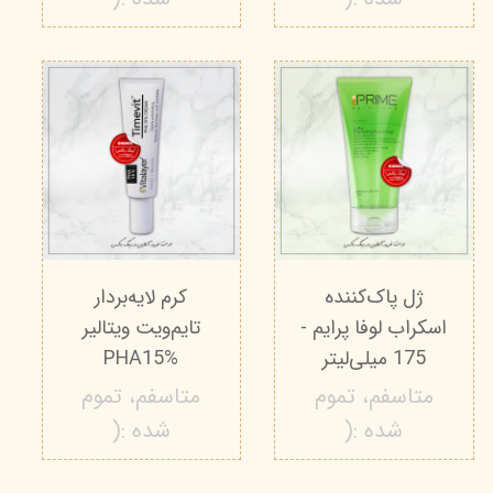
ژل پاک‌کننده
کرم لایه‌بردار
اسکراب لوفا پرایم -
تایم‌ویت ویتالیر
175 میلی‌لیتر
PHA15%
متاسفم، تموم
متاسفم، تموم
شده :(
شده :(