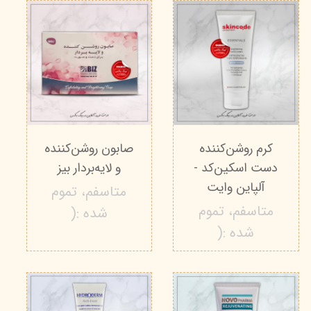
کرم روشن‌کننده
صابون روشن‌کننده
دست اسکین‌کد -
و لایه‌بردار بیز
آلپاین وایت
متاسفم، تموم
متاسفم، تموم
شده :(
شده :(