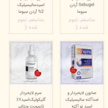
Sebugel آردن
اسیدسالیسیلیک
سبوما
2% آردن سبوما
متاسفم، تموم
متاسفم، تموم
شده :(
شده :(
صابون لایه‌بردار و
سرم لایه‌بردار
ضدآکنه سالیسیلیک
گلیکولیک‌اسید‌۷٪
اسید نو آکنه
تایم‌ویت ویتالیر