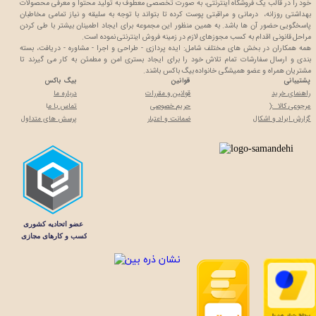
خود را در قالب یک فروشگاه اینترنتی، به صورت تخصصی معطوف به تولید محتوا و معرفی محصولات
بهداشتی روزانه، درمانی و مراقبتی پوست کرده تا بتواند با توجه به سلیقه و نیاز تمامی مخاطبان
پاسخگویی حضور آن ها باشد. به همین منظور این مجموعه برای ایجاد اطمینان بیشتر با
طی کردن
مراحل قانونی اقدام به کسب مجوزهای لازم در زمینه فروش اینترنتی نموده است.
همه همکاران در بخش های مختلف شامل: ایده پردازی - طراحی و اجرا - مشاوره - دریافت، بسته
بندی و ارسال سفارشات تمام تلاش خود را برای ایجاد بستری امن و مطمئن به کار می گیرند تا
مشتریان همراه و عضو همیشگی خانواده بیگ باکس باشند.
پشتیبانی
قوانین
بیگ باکس
راهنمای خرید
قوانین و مقررات
درباره ما
مرجوعی کالا :(
حریم خصوصی
تماس با م
ا
گزارش ایراد و اشکال
ضمانت و اعتبار
پرسش های متداول