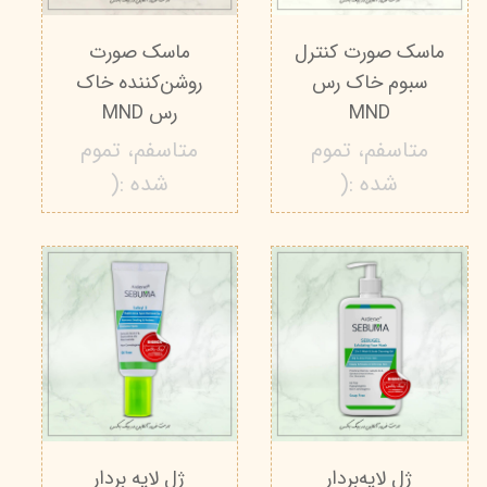
ماسک صورت کنترل
ماسک صورت
سبوم خاک رس
روشن‌کننده خاک
MND
رس MND
متاسفم، تموم
متاسفم، تموم
شده :(
شده :(
ژل لایه‌بردار
ژل لایه بردار