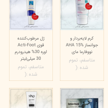
کرم لایه‌بردار و
ژل مرطوب‌کننده
جوانساز AHA 15%
قوی Acti-Foot
نووفارما مای
اوره 30% هیدرودرم
30 میلی‌لیتر
متاسفم، تموم
متاسفم، تموم
شده :(
شده :(