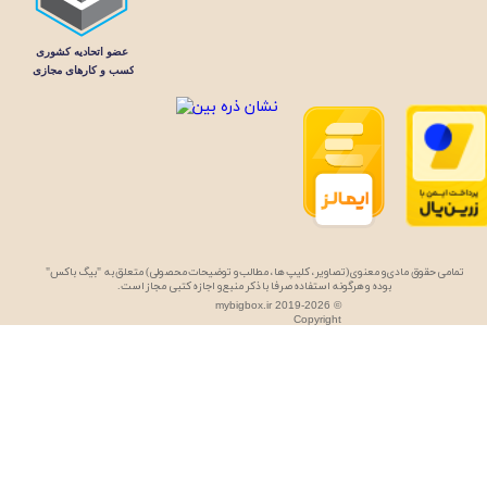
تمامی حقوق مادی و معنوی (تصاویر، کلیپ ها، مطالب و توضیحات محصولی) متعلق به "بیگ باکس"
بوده و هرگونه استفاده صرفا با ذکر منبع و اجازه کتبی مجاز است.
mybigbox.ir 2019-2026 ©
Copyright