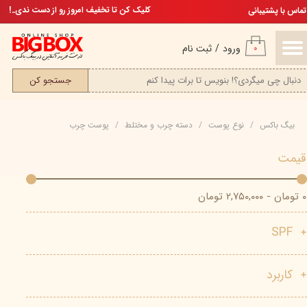
تخفیف ویژه، برای مامان خوشگلم
کلیک کن تا تخفیف امروز رو از دست ندی..!
تماس با پشتیبانی
حساب کاربری من
ورود
/
ثبت نام
۰
تغییر گذر واژه
جستجو کن
سفارشات
بیگ باکس
نوع پوست
دسته چرب و مختلط
پوست چرب
خروج از حساب کاربری
قیمت
۰ تومان - ۲,۷۵۰,۰۰۰ تومان
SPF
کاربرد