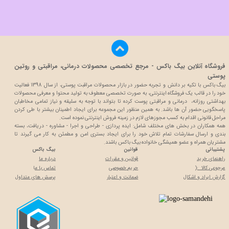
فروشگاه آنلاین بیگ باکس - مرجع تخصصی محصولات درمانی، مراقبتی و روتین
پوستی
بیگ باکس با تکیه بر دانش و تجربه حضور در بازار محصولات مراقبت پوستی، از سال 1398 فعالیت
خود را در قالب یک فروشگاه اینترنتی، به صورت تخصصی معطوف به تولید محتوا و معرفی محصولات
بهداشتی روزانه، درمانی و مراقبتی پوست کرده تا بتواند با توجه به سلیقه و نیاز تمامی مخاطبان
پاسخگویی حضور آن ها باشد. به همین منظور این مجموعه برای ایجاد اطمینان بیشتر با
طی کردن
مراحل قانونی اقدام به کسب مجوزهای لازم در زمینه فروش اینترنتی نموده است.
همه همکاران در بخش های مختلف شامل: ایده پردازی - طراحی و اجرا - مشاوره - دریافت، بسته
بندی و ارسال سفارشات تمام تلاش خود را برای ایجاد بستری امن و مطمئن به کار می گیرند تا
مشتریان همراه و عضو همیشگی خانواده بیگ باکس باشند.
پشتیبانی
قوانین
بیگ باکس
راهنمای خرید
قوانین و مقررات
درباره ما
مرجوعی کالا :(
حریم خصوصی
تماس با م
ا
گزارش ایراد و اشکال
ضمانت و اعتبار
پرسش های متداول