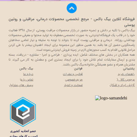
فروشگاه آنلاین بیگ باکس - مرجع تخصصی محصولات درمانی، مراقبتی و روتین
پوستی
بیگ باکس با تکیه بر دانش و تجربه حضور در بازار محصولات مراقبت پوستی، از سال 1398 فعالیت
خود را در قالب یک فروشگاه اینترنتی، به صورت تخصصی معطوف به تولید محتوا و معرفی محصولات
بهداشتی روزانه، درمانی و مراقبتی پوست کرده تا بتواند با توجه به سلیقه و نیاز تمامی مخاطبان
پاسخگویی حضور آن ها باشد. به همین منظور این مجموعه برای ایجاد اطمینان بیشتر با
طی کردن
مراحل قانونی اقدام به کسب مجوزهای لازم در زمینه فروش اینترنتی نموده است.
همه همکاران در بخش های مختلف شامل: ایده پردازی - طراحی و اجرا - مشاوره - دریافت، بسته
بندی و ارسال سفارشات تمام تلاش خود را برای ایجاد بستری امن و مطمئن به کار می گیرند تا
مشتریان همراه و عضو همیشگی خانواده بیگ باکس باشند.
پشتیبانی
قوانین
بیگ باکس
راهنمای خرید
قوانین و مقررات
درباره ما
مرجوعی کالا :(
حریم خصوصی
تماس با م
ا
گزارش ایراد و اشکال
ضمانت و اعتبار
پرسش های متداول