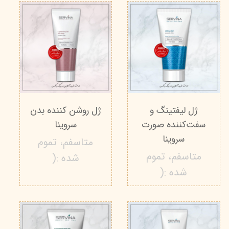
ژل لیفتینگ و
ژل روشن کننده بدن
سفت‌کننده صورت
سروینا
سروینا
متاسفم، تموم
متاسفم، تموم
شده :(
شده :(