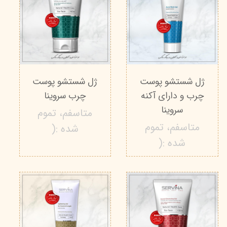
ژل شستشو پوست‌
ژل شستشو پوست‌
چرب و دارای آکنه
چرب سروینا
سروینا
متاسفم، تموم
متاسفم، تموم
شده :(
شده :(