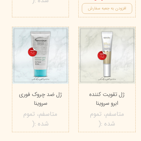
شده :(
افزودن به جعبه سفارش
ژل تقویت کننده
ژل ضد چروک فوری
ابرو سروینا
سروینا
متاسفم، تموم
متاسفم، تموم
شده :(
شده :(