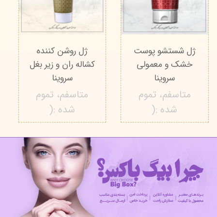
ژل شستشو پوست‌
ژل روشن کننده
خشک و معمولی
کشاله ران و زیر بغل
سروینا
سروینا
متاسفم، تموم
متاسفم، تموم
شده :(
شده :(