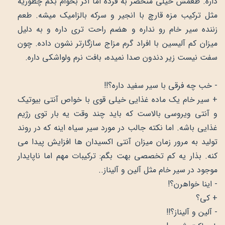
داره. طعمش خیلی منحصر به فرده اما اگر بخوام بگم چطوریه
مثل ترکیب مزه قارچ با انجیر و سرکه بالزامیک میشه. طعم
زننده سیر خام رو نداره و هضم راحت تری داره و به دلیل
میزان کم آلیسین با افراد گرم مزاج سازگارتر نشون داده. چون
سفت نیست زیر دندون صدا نمیده، بافت نرم ولواشکی داره.
- خب چه فرقی با سیر سفید داره؟!!
+ سیر خام یک ماده غذایی خیلی قوی با خواص آنتی بیوتیک
و آنتی ویروسی بالاست که باید چند وقت یه بار توی رژیم
غذایی باشه. اما نکته جالب در مورد سیر سیاه اینه که در روند
تولید به مرور زمان میزان آنتی اکسیدان ها افزایش پیدا می
کنه. بذار یه کم تخصصی بهت بگم: ترکیبات مهم اما ناپایدار
موجود در سیر خام مثل آلین و آلیناز..
- اینا خواهرن؟!
+ کی؟
- آلین و آلیناز؟!!