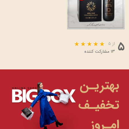
۵
از ۵
۱۳ مشارکت کننده
بهتریـن
تخفیـف
امـروز