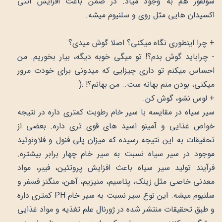
سولفور هم به وجود میاد. در ضمن باعث افزایش آنتی
اکسیدان هایی مثل روی و سلنیوم میشه.
+ چرا اینطوری نگاه میکنی؟ اصلا گوش میدی؟
- چراباید گوش بدم؟! تو میگی خوبه دیگه، بیار بخوریم. من
احساس میکنم تو داری چیزایی که میدونی برای خودت مرور
میکنی، بودن منم بهانه ست.. من بهانم؟! :(
+ لوس نشو، گوش کن.
سیر سیاه در مقایسه با سیر خام رطوبت کمتری داره در نتیجه
خواص غذایی و آمینو اسید های قوی تری داره. بعضی از
تحقیقات به این نتیجه رسیده که میزان پلی فنول و فلاونوئید
موجود در سیر سیاه نسبت به سیر خام چهار برابر بیشتره.
فرآیند تولید سیر سیاه باعث افزایش پروتئین، فیبر، مواد
معدنی خاصی مثل زینک، پتاسیم، منیزیم، آهن، منگنز فسفر و
سلنیوم میشه. این نوع سیر نسبت به سیر خام PH کمتری داره
و طبق تحقیقات منتشر شده در ژورنال علم تغذیه و مواد غذایی