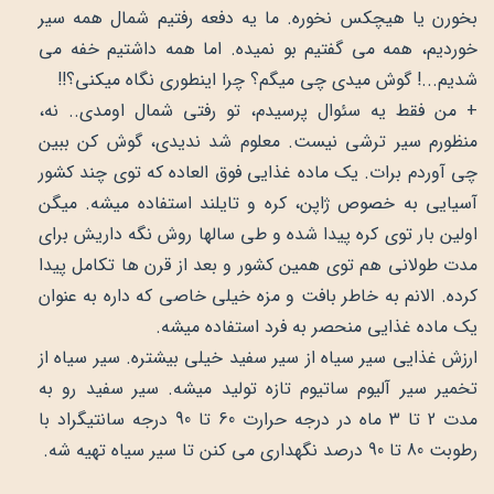
بخورن یا هیچکس نخوره. ما یه دفعه رفتیم شمال همه سیر
خوردیم، همه می گفتیم بو نمیده. اما همه داشتیم خفه می
شدیم...! گوش میدی چی میگم؟ چرا اینطوری نگاه میکنی؟!!
+ من فقط یه سئوال پرسیدم، تو رفتی شمال اومدی.. نه،
منظورم سیر ترشی نیست. معلوم شد ندیدی، گوش کن ببین
چی آوردم برات. یک ماده غذایی فوق العاده که توی چند کشور
آسیایی به خصوص ژاپن، کره و تایلند استفاده میشه. میگن
اولین بار توی کره پیدا شده و طی سالها روش نگه داریش برای
مدت طولانی هم توی همین کشور و بعد از قرن ها تکامل پیدا
کرده. الانم به خاطر بافت و مزه خیلی خاصی که داره به عنوان
یک ماده غذایی منحصر به فرد استفاده میشه.
ارزش غذایی سیر سیاه از سیر سفید خیلی بیشتره. سیر سیاه از
تخمیر سیر آلیوم ساتیوم تازه تولید میشه. سیر سفید رو به
مدت 2 تا 3 ماه در درجه حرارت 60 تا 90 درجه سانتیگراد با
رطوبت 80 تا 90 درصد نگهداری می کنن تا سیر سیاه تهیه شه.