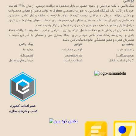
پوستی
بیگ باکس با تکیه بر دانش و تجربه حضور در بازار محصولات مراقبت پوستی، از سال 1398 فعالیت
خود را در قالب یک فروشگاه اینترنتی، به صورت تخصصی معطوف به تولید محتوا و معرفی محصولات
بهداشتی روزانه، درمانی و مراقبتی پوست کرده تا بتواند با توجه به سلیقه و نیاز تمامی مخاطبان
پاسخگویی حضور آن ها باشد. به همین منظور این مجموعه برای ایجاد اطمینان بیشتر با
طی کردن
مراحل قانونی اقدام به کسب مجوزهای لازم در زمینه فروش اینترنتی نموده است.
همه همکاران در بخش های مختلف شامل: ایده پردازی - طراحی و اجرا - مشاوره - دریافت، بسته
بندی و ارسال سفارشات تمام تلاش خود را برای ایجاد بستری امن و مطمئن به کار می گیرند تا
مشتریان همراه و عضو همیشگی خانواده بیگ باکس باشند.
پشتیبانی
قوانین
بیگ باکس
راهنمای خرید
قوانین و مقررات
درباره ما
مرجوعی کالا :(
حریم خصوصی
تماس با م
ا
گزارش ایراد و اشکال
ضمانت و اعتبار
پرسش های متداول