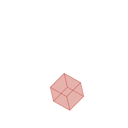
کرم مراقب پا شی باتر ویتابلا - 60میلی لیتر
۵۳۹,۰۰۰ تومان
۳۷۷,۳۰۰ تومان
افزودن به جعبه سفارش
۳۰ درصد