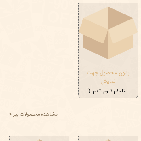
بدون محصول جهت
نمایش
متاسفم تموم شدم :(
مشاهده محصولات بیز >