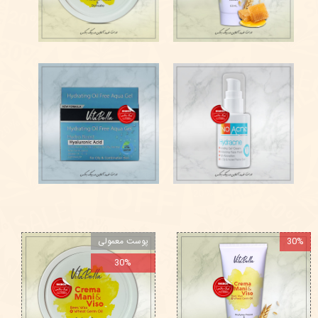
30%
پوست معمولی
30%