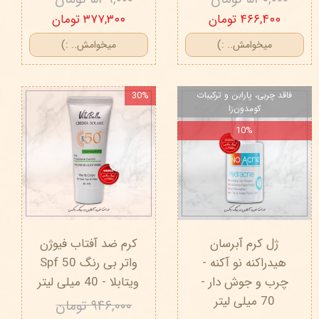
۴۶۶,۴۰۰ تومان
۳۷۷,۳۰۰ تومان
میخوامش.. :)
میخوامش.. :)
فاقد چربی، پارابن و ترکیبات
30%
کومدون‌زا
10%
ژل کرم آبرسان
کرم ضد آفتاب فیوژن
هیدراکنه نو آکنه -
واتر بی رنگ Spf 50
چرب و جوش دار -
ویتابلا - 40 میلی لیتر
70 میلی لیتر
۹۴۶,۰۰۰ تومان