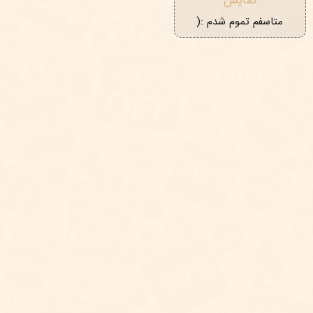
نمایش
متاسفم تموم شدم :(