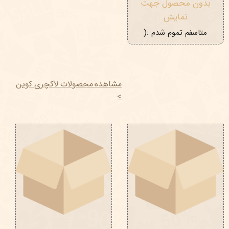
بدون محصول جهت
نمایش
متاسفم تموم شدم :(
مشاهده محصولات لاکچری کوین
>