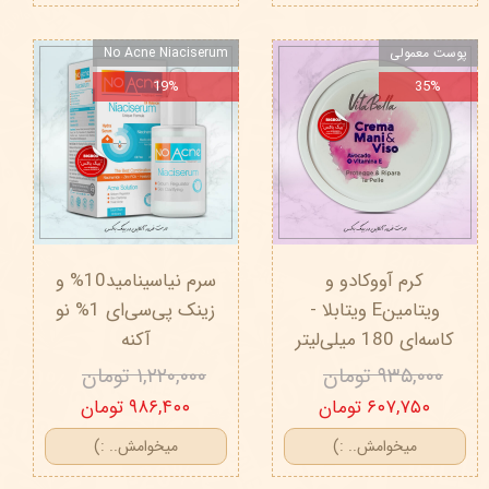
پوست معمولی
No Acne Niaciserum
19%
35%
کرم آووکادو و
سرم نیاسینامید10% و
ویتامینE ویتابلا -
زینک پی‌سی‌ای 1% نو‌
کاسه‌ای 180 میلی‌لیتر
آکنه
۹۳۵,۰۰۰ تومان
۱,۲۲۰,۰۰۰ تومان
۶۰۷,۷۵۰ تومان
۹۸۶,۴۰۰ تومان
میخوامش.. :)
میخوامش.. :)